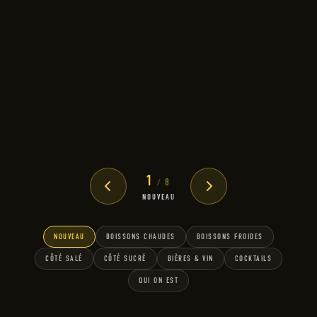
ACCUEIL
LES ÉVÉNEMENTS
L'EXPO ACTUELLE
VIENS TE FAIRE VOIR
LE MENU
LE MENU
Feuillette
tout ça
Drag · flèches clavier ← → · clique sur la page pour zoomer
1
8
/
NOUVEAU
NOUVEAU
BOISSONS CHAUDES
BOISSONS FROIDES
CÔTÉ SALÉ
CÔTÉ SUCRÉ
BIÈRES & VIN
COCKTAILS
QUI ON EST